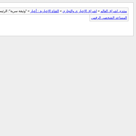
منتدى اشراق العالم
>
اشراق الإخبار ي والتجاري
>
القناة الإخبارية - أخبار
> "وثيقة سرية": الرئيس اليمني يعتقل 12 وزيراً و 23
المساعد الشخصي الرقمي