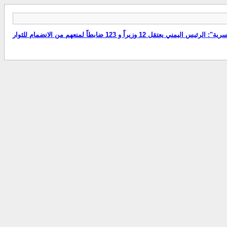
ئيس اليمني يعتقل 12 وزيراً و 123 ضابطاً لمنعهم من الانضمام للثوار