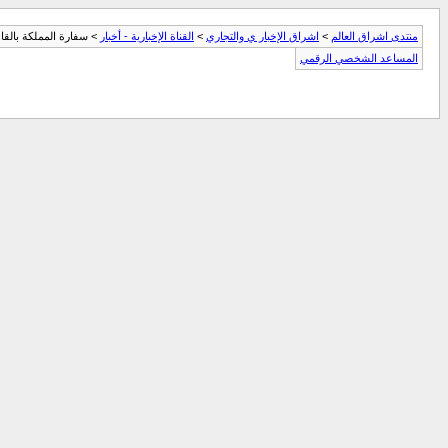
منتدى اشراق العالم
>
اشراق الإخبار ي والتجاري
>
القناة الإخبارية - أخبار
> سفارة المملكة بالقاهرة: أصدرنا 160 أل
المساعد الشخصي الرقمي